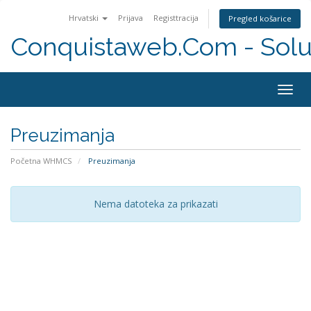
Hrvatski
Prijava
Registtracija
Pregled košarice
Conquistaweb.Com - Solu
Togg
navig
Preuzimanja
Početna WHMCS
Preuzimanja
Nema datoteka za prikazati