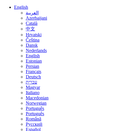
English
العربية
Azerbaijani
Català
中文
Hrvatski
Čeština
Dansk
Nederlands
English
Estonian
Persian
Français
Deutsch
עברית
Magyar
Italiano
Macedonian
Norwegian
Português
Português
Română
Русский
Español