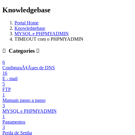
Knowledgebase
Portal Home
Knowledgebase
MYSQL e PHPMYADMIN
TIMEOUT com o PHPMYADMIN
Categories
6
ConfiguraÃ§Ãµes de DNS
16
E - mail
5
FTP
1
Manuais passo a passo
3
MYSQL e PHPMYADMIN
1
Pagamentos
3
Perda de Senha