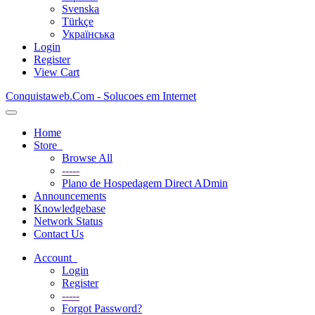
Svenska
Türkçe
Українська
Login
Register
View Cart
Conquistaweb.Com - Solucoes em Internet
Toggle
navigation
Home
Store
Browse All
-----
Plano de Hospedagem Direct ADmin
Announcements
Knowledgebase
Network Status
Contact Us
Account
Login
Register
-----
Forgot Password?