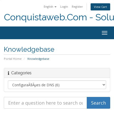
English
Login
Register
View Cart
Conquistaweb.Com - Solu
Togg
navig
Knowledgebase
Portal Home
Knowledgebase
Categories