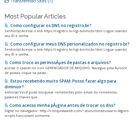
Transferindo Sites (1)
Most Popular Articles
Como configurar os DNS no registro.br?
Senhor(a) Acesse o link https://registro.br/cgi-bin/nicbr/stini Logue usando
seu ID e senha...
Como configurar meus DNS personalizados no registro.br?
Senhor(a) Acesse o link https://registro.br/cgi-bin/nicbr/stini Logue usando
seu ID e senha...
Como troco as permissÃµes de pastas e arquivos?
acesse o cpanel no icon GERENCIADOR DE ARQUIVO. Navegue pela Ã¡rvore
de pastas, clique na pasta...
Estou recebendo muito SPAM. Posso fazer algo para
diminuir?
enhor(a) Você pode bloquear remetentes pelo email do remetente,
palavras chaves que...
Como acesso minha pÃ¡gina antes de trocar os dns?
Digite no navegador: http://conquistaweb.com/~seunomedeusuario Alguns
scripts funcionam somente...