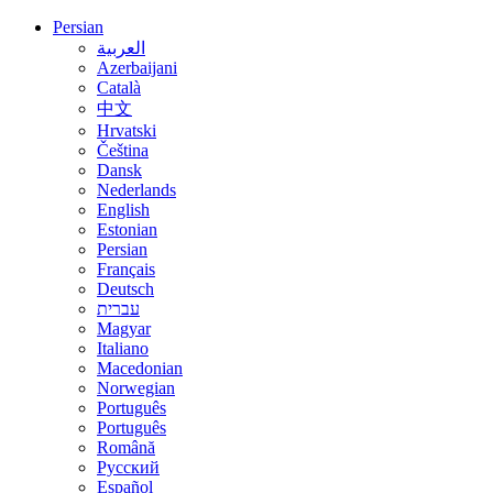
Persian
العربية
Azerbaijani
Català
中文
Hrvatski
Čeština
Dansk
Nederlands
English
Estonian
Persian
Français
Deutsch
עברית
Magyar
Italiano
Macedonian
Norwegian
Português
Português
Română
Русский
Español