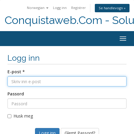
Norwegian
Logg inn
Registrer
Se handlevogn »
Conquistaweb.Com - Solu
Togg
navig
Logg inn
E-post *
Passord
Husk meg
Glemt Passord?